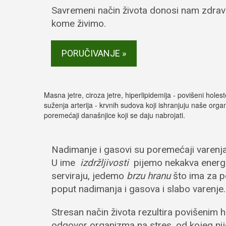
Savremeni način života donosi nam zdrav
kome živimo.
PORUČIVANJE »
Masna jetre, ciroza jetre, hiperlipidemija - povišeni holeste
suženja arterija - krvnih sudova koji ishranjuju naše org
poremećaji današnjice koji se daju nabrojati.
Nadimanje i gasovi su poremećaji varenj
U ime
izdržljivosti
pijemo nekakva energ
serviraju, jedemo
brzu hranu
što ima za 
poput nadimanja i gasova i slabo varenje.
Stresan način života rezultira povišenim 
odgovor organizma na stres, od kojeg nij