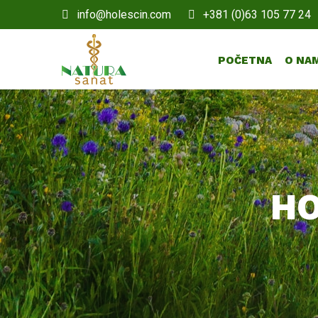
info@holescin.com
+381 (0)63 105 77 24
POČETNA
O NA
HO