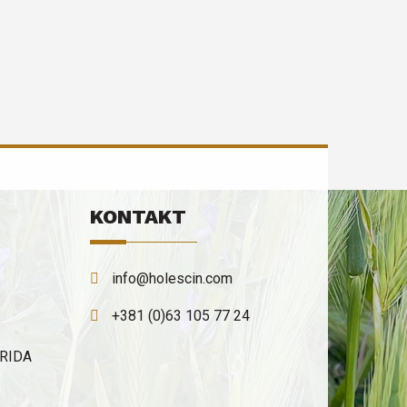
Primena i dejstvo Vodopije Pozitivno deluje
a jetru, sistem za varenje, srce i upalne procese na
oži, sluzokoži i na unutrašnjim organima. U narodnoj
edicini biljna droga koren vodopije koristi se za
nižavanje nivoa holesterola i triglicerida u krvi zbog
oleretik dejstva. Koristi se za ublažavanje bola u
elucu i stomaku čime pokazuje osobine dispeptika,
eka protiv bolova organa za varenje. Tradicionalno
e koristi kao lek za ublažavanje simptoma
igestivnih poremećaja kao što su nadimanje i
KONTAKT
ovećano stvaranje gasova, osecaj punoće i sporo
e. Dejstva ekstrakta korena vodopije
oboljšava zdravlje organa za varenje jer podstiče
info@holescin.com
učenje želudačnih i pankreasnih sokova i žuči,
+381 (0)63 105 77 24
oboljšava zdravlje jetre, protivupalno -
ntieksudativno (protiv upalnog izlivanja tečnosti),
ERIDA
oboljšava rad srca i krvnih sudova
kardiovasklukarni sistem), jer smanjuje tonus