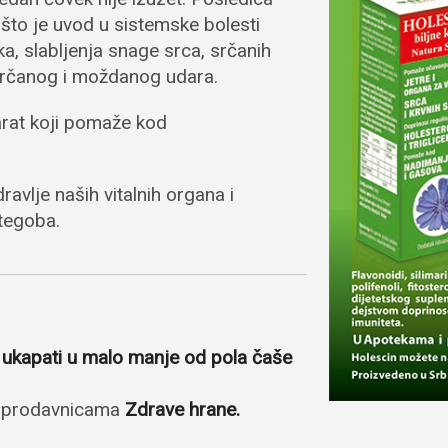
 što je uvod u sistemske bolesti
ka, slabljenja snage srca, srčanih
 srčanog i moždanog udara.
parat koji pomaže kod
avlje naših vitalnih organa i
 tegoba.
 ukapati u malo manje od pola čaše
i prodavnicama
Zdrave hrane.