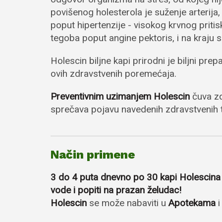
povišenog holesterola je suženje arterija,
poput hipertenzije - visokog krvnog pritis
tegoba poput angine pektoris, i na kraju
Holescin biljne kapi prirodni je biljni pre
ovih zdravstvenih poremećaja.
Preventivnim uzimanjem Holescin
čuva zdr
sprečava pojavu navedenih zdravstvenih
Način primene
3 do 4 puta dnevno po 30 kapi Holescina
vode i popiti na prazan želudac!
Holescin
se može nabaviti u
Apotekama