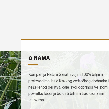
O NAMA
Kompanija Natura Sanat svojim 100% biljnim
proizvodima, bez ikakvog veštačkog dodataka i
neželjenog dejstva, daje svoj doprinos velikom
povratku lečenja bolesti biljnim tradicionalnim
lekovima...