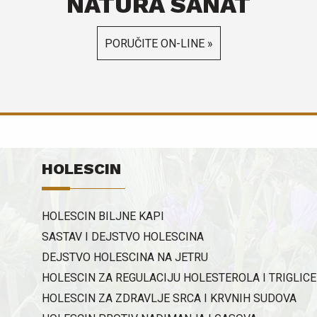
NATURA SANAT
inulina. 
n
PORUČITE ON-LINE »
k
m
s
h
ž
l
s
d
HOLESCIN
p
varenj
HOLESCIN BILJNE KAPI
p
l
SASTAV I DEJSTVO HOLESCINA
p
DEJSTVO HOLESCINA NA JETRU
a
HOLESCIN ZA REGULACIJU HOLESTEROLA I TRIGLIC
p
HOLESCIN ZA ZDRAVLJE SRCA I KRVNIH SUDOVA
(