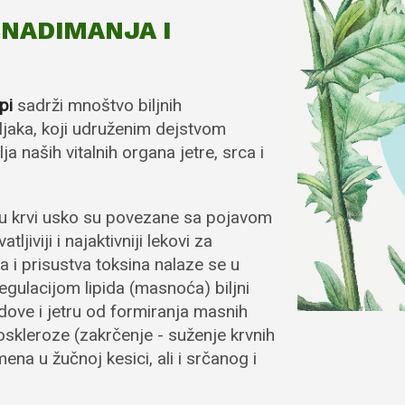
NADIMANJA I
api
sadrži mnoštvo biljnih
iljaka, koji udruženim dejstvom
a naših vitalnih organa jetre, srca i
da u krvi usko su povezane sa pojavom
ljiviji i najaktivniji lekovi za
i prisustva toksina nalaze se u
egulacijom lipida (masnoća) biljni
udove i jetru od formiranja masnih
oskleroze (zakrčenje - suženje krvnih
ena u žučnoj kesici, ali i srčanog i