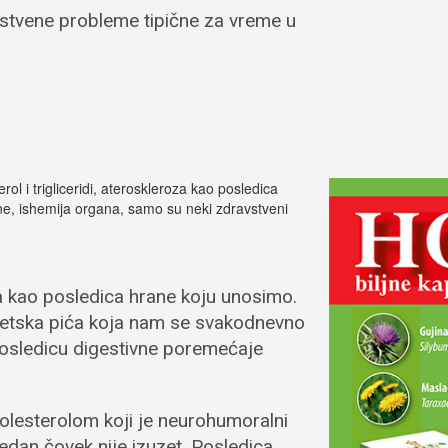
stvene probleme tipične za vreme u
rol i trigliceridi, ateroskleroza kao posledica
ane, ishemija organa, samo su neki zdravstveni
a kao posledica hrane koju unosimo.
etska pića koja nam se svakodnevno
posledicu digestivne poremećaje
holesterolom koji je neurohumoralni
edan čovek nije izuzet. Posledica