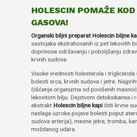
HOLESCIN POMAŽE KOD 
GASOVA!
Organski biljni preparat Holescin biljne k
sastojaka ekstrahovanih iz pet lekovitih b
doprinose održavanju i poboljšanju zdravlj
krvnih sudova.
Visoke vrednosti holesterola i trigliceri
bolesti srca, krvnih sudova i jetre. Najprihvat
čišćenje organizma od povišenih masnoća 
lekovitom bilju. Dejstvom detoksikansa i r
ekstrakt
Holescin biljne kapi
štiti krvne s
naslaga uzroka pojave bolesti poput ater
sudova arterija), masne jetre, tromba, kam
moždanog udara.