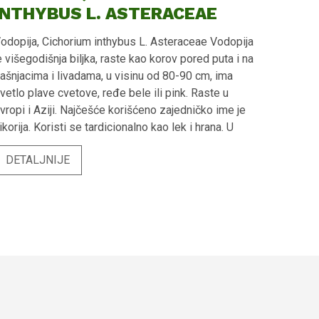
INTHYBUS L. ASTERACEAE
odopija, Cichorium inthybus L. Asteraceae Vodopija
e višegodišnja biljka, raste kao korov pored puta i na
ašnjacima i livadama, u visinu od 80-90 cm, ima
vetlo plave cvetove, ređe bele ili pink. Raste u
vropi i Aziji. Najčešće korišćeno zajedničko ime je
ikorija. Koristi se tardicionalno kao lek i hrana. U
arodu koren vodopije se koristi kao zamena za kafu.
DETALJNIJE
ekoviti deo biljke (biljnu drogu) čini osušeni koren ili
ren vodopije - Cichorium inthybus radix
ekovite materije biljne droge korena Vodopije -
ateria medica Cichorium inthybus radix Biljna droga
oren vodopije bogata je raznim fitomaterijama
ekovitog dejstva kao što su flavonoidi (hiperozid),
vajanolidni heterozidi (hikoriozid, sonhuzid), sadrži
erivate kafene kiseline (hlorogenska,
zohlorogenska, dikafeoilhina), hidroksikumarine
umbeliferon), poline i značajnu količinu polisaharida